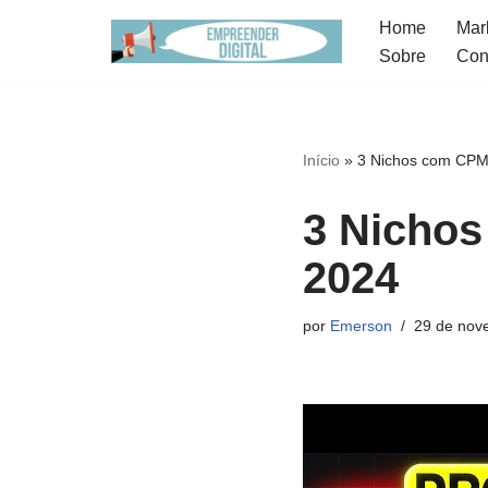
Home
Mark
Sobre
Con
Pular
para
o
conteúdo
Início
»
3 Nichos com CPM
3 Nicho
2024
por
Emerson
29 de nov