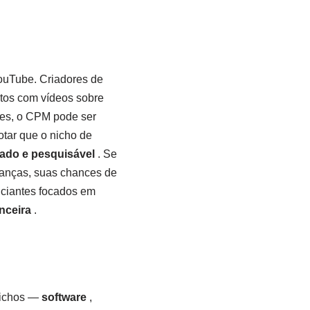
YouTube. Criadores de
tos com vídeos sobre
es, o CPM pode ser
tar que o nicho de
nado e pesquisável
. Se
nanças, suas chances de
nciantes focados em
nceira
.
 nichos —
software
,