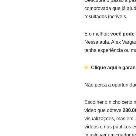
Descubra o passo a pa
comprovada que já ajud
resultados incríveis.
E o melhor:
você pode 
Nessa aula, Alex Varga
tenha experiência ou mu
Clique aqui e garan
Não perca a oportunidad
Escolher o nicho certo
vídeo que obteve
280.0
visualizações, mas em 
vídeos e nos públicos 
injusto ver um criador 