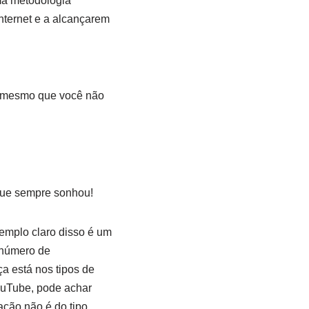
ma metodologia
nternet e a alcançarem
a, mesmo que você não
 que sempre sonhou!
emplo claro disso é um
 número de
ça está nos tipos de
ouTube, pode achar
ação não é do tipo