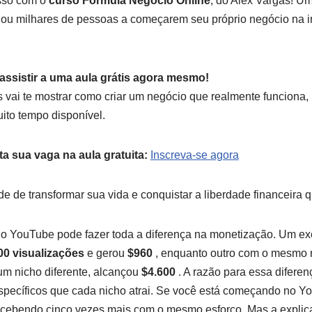
sso com o
curso Fórmula Negócio Online
, do Alex Vargas! U
ou milhares de pessoas a começarem seu próprio negócio na i
assistir a uma aula grátis agora mesmo!
s vai te mostrar como criar um negócio que realmente funcion
ito tempo disponível.
ta sua vaga na aula gratuita:
Inscreva-se agora
e de transformar sua vida e conquistar a liberdade financeira
 no YouTube pode fazer toda a diferença na monetização. Um ex
00 visualizações
e gerou
$960
, enquanto outro com o mesmo
um nicho diferente, alcançou
$4.600
. A razão para essa diferen
específicos que cada nicho atrai. Se você está começando no Y
recebendo cinco vezes mais com o mesmo esforço. Mas a explic