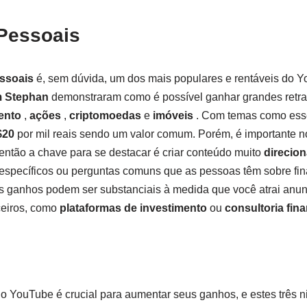
Pessoais
ssoais
é, sem dúvida, um dos mais populares e rentáveis ​​do 
 Stephan
demonstraram como é possível ganhar grandes retra
ento
,
ações
,
criptomoedas
e
imóveis
. Com temas como ess
$20
por mil reais sendo um valor comum. Porém, é importante no
 então a chave para se destacar é criar conteúdo muito
direcio
 específicos ou perguntas comuns que as pessoas têm sobre fi
 ganhos podem ser substanciais à medida que você atrai anu
ceiros, como
plataformas de investimento
ou
consultoria fina
no YouTube é crucial para aumentar seus ganhos, e estes três