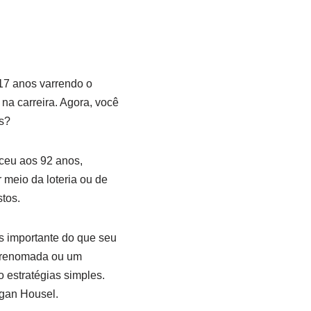
17 anos varrendo o
a carreira. Agora, você
s?
eceu aos 92 anos,
 meio da loteria ou de
tos.
s importante do que seu
e renomada ou um
 estratégias simples.
rgan Housel.