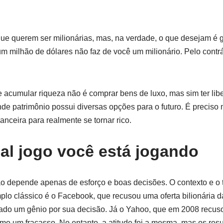
e querem ser milionárias, mas, na verdade, o que desejam é ga
m milhão de dólares não faz de você um milionário. Pelo contrár
e acumular riqueza não é comprar bens de luxo, mas sim ter libe
e patrimônio possui diversas opções para o futuro. É preciso
nanceira para realmente se tornar rico.
ual jogo você está jogando
ão depende apenas de esforço e boas decisões. O contexto e o 
lo clássico é o Facebook, que recusou uma oferta bilionária 
rado um gênio por sua decisão. Já o Yahoo, que em 2008 recus
como um fracasso. No entanto, a atitude foi a mesma, mas os res