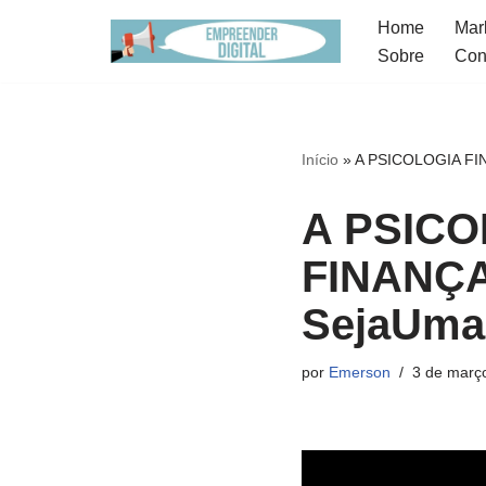
Home
Mark
Sobre
Con
Pular
para
o
conteúdo
Início
»
A PSICOLOGIA FIN
A PSICO
FINANÇAS
SejaUma
por
Emerson
3 de març