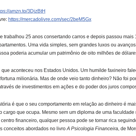
tps://amzn.to/3DjzBtH
vre:
https://mercadolivre.com/sec/2beM5Gx
 trabalhou 25 anos consertando carros e depois passou mais 
partamentos. Uma vida simples, sem grandes luxos ou avanços n
ssoa poderia acumular um patrimônio de oito milhões de dólare
l que aconteceu nos Estados Unidos. Um humilde faxineiro fal
ortuna milionária. Mas de onde veio tanto dinheiro? Não foi por
través de investimentos em ações e do poder dos juros compos
stória é que o seu comportamento em relação ao dinheiro é mai
ou o cargo que ocupa. Mesmo sem um diploma de uma faculdad
ntro financeiro, qualquer pessoa pode se tornar rica seguindo
s conceitos abordados no livro
A Psicologia Financeira
, de Mo