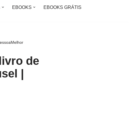
s
EBOOKS
EBOOKS GRÁTIS
PessoaMelhor
ivro de
sel |