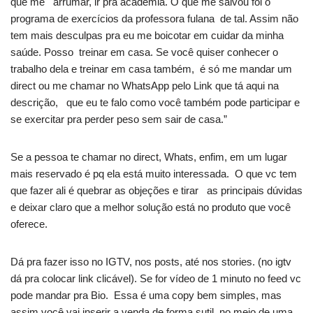
que me arrumar, ir pra academia. O que me salvou foi o
programa de exercícios da professora fulana de tal. Assim não
tem mais desculpas pra eu me boicotar em cuidar da minha
saúde. Posso treinar em casa. Se você quiser conhecer o
trabalho dela e treinar em casa também, é só me mandar um
direct ou me chamar no WhatsApp pelo Link que tá aqui na
descrição, que eu te falo como você também pode participar e
se exercitar pra perder peso sem sair de casa.”
Se a pessoa te chamar no direct, Whats, enfim, em um lugar
mais reservado é pq ela está muito interessada. O que vc tem
que fazer ali é quebrar as objeções e tirar as principais dúvidas
e deixar claro que a melhor solução está no produto que você
oferece.
Dá pra fazer isso no IGTV, nos posts, até nos stories. (no igtv
dá pra colocar link clicável). Se for vídeo de 1 minuto no feed vc
pode mandar pra Bio. Essa é uma copy bem simples, mas
assim você vai inserir a venda de forma sutil, no meio de uma