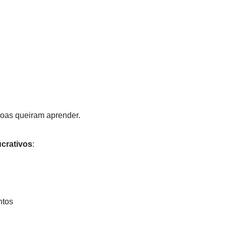
soas queiram aprender.
crativos
:
ntos