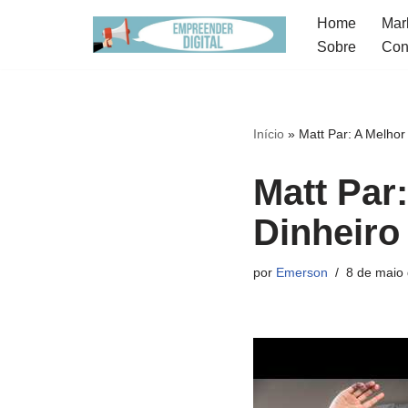
Home
Mark
Sobre
Con
Pular
para
o
conteúdo
Início
»
Matt Par: A Melho
Matt Par
Dinheiro
por
Emerson
8 de maio