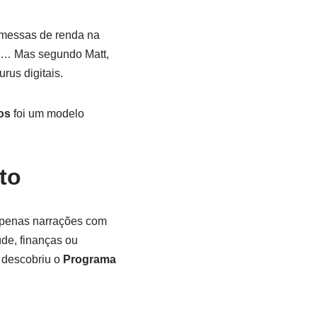
romessas de renda na
am… Mas segundo Matt,
rus digitais.
os
foi um modelo
to
apenas narrações com
de, finanças ou
 descobriu o
Programa