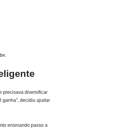
be.
eligente
precisava diversificar
ê ganha”, decidiu ajudar
ento ensinando passo a