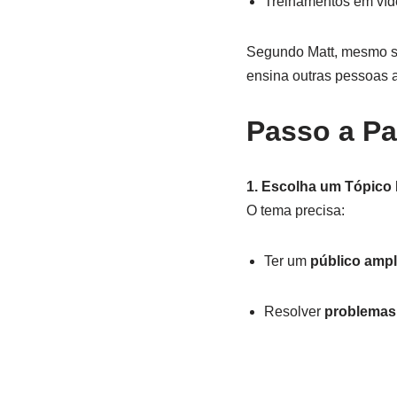
Treinamentos em víd
Segundo Matt, mesmo s
ensina outras pessoas a
Passo a P
1. Escolha um Tópico 
O tema precisa:
Ter um
público amp
Resolver
problemas 