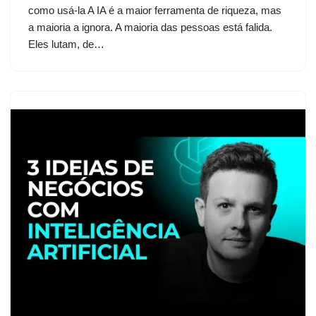
como usá-la A IA é a maior ferramenta de riqueza, mas
a maioria a ignora. A maioria das pessoas está falida.
Eles lutam, de…