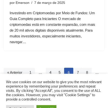
por
Emerson
7 de março de 2025
Investindo em Criptomoedas por Meio de Fundos: Um
Guia Completo para Iniciantes O mercado de
criptomoedas está em constante expansão, com mais
de 20 mil ativos digitais disponíveis atualmente. Para
muitos investidores, especialmente iniciantes,
navegar…
« Anterior
1
…
4
5
6
7
8
…
35
Próximo »
We use cookies on our website to give you the most relevant
experience by remembering your preferences and repeat
visits. By clicking “Accept All”, you consent to the use of ALL
the cookies. However, you may visit "Cookie Settings" to
provide a controlled consent.