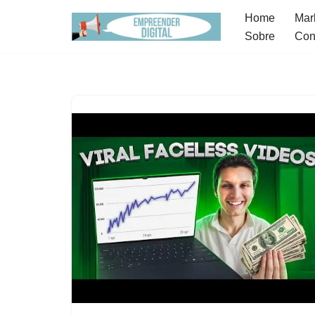
Home
Mark
Sobre
Con
Pular
para
o
conteúdo