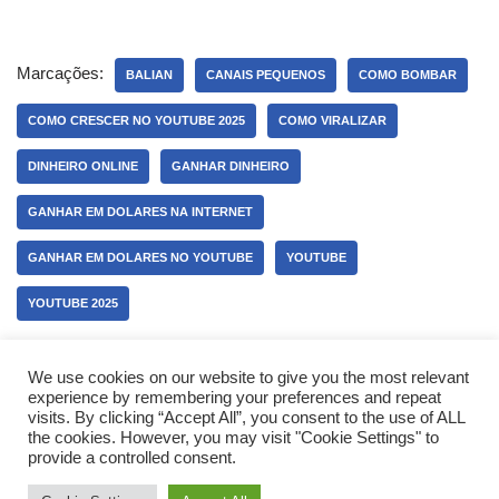
Marcações:
BALIAN
CANAIS PEQUENOS
COMO BOMBAR
COMO CRESCER NO YOUTUBE 2025
COMO VIRALIZAR
DINHEIRO ONLINE
GANHAR DINHEIRO
GANHAR EM DOLARES NA INTERNET
GANHAR EM DOLARES NO YOUTUBE
YOUTUBE
YOUTUBE 2025
We use cookies on our website to give you the most relevant
experience by remembering your preferences and repeat
visits. By clicking “Accept All”, you consent to the use of ALL
the cookies. However, you may visit "Cookie Settings" to
provide a controlled consent.